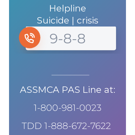
Helpline
Suicide | crisis
9-8-8
ASSMCA PAS Line at:
1-800-981-0023​
TDD
1-888-672-7622 ​