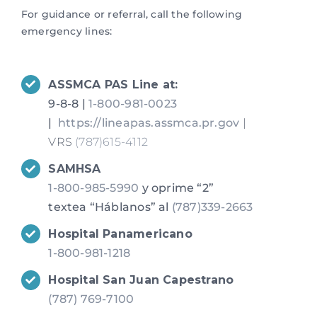
For guidance or referral, call the following
Spanish
emergency lines:
ASSMCA PAS Line at:
9-8-8 |
1-800-981-0023
|
https://lineapas.assmca.pr.gov
|
VRS
(787)615-4112
SAMHSA
1-800-985-5990
y oprime “2”
textea “Háblanos” al
(787)339-2663
Hospital Panamericano
1-800-981-1218
Hospital San Juan Capestrano
(787) 769-7100