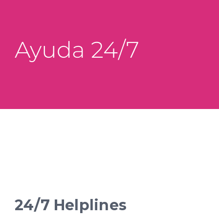
About the Commission
Education
Ayuda 24/7
Epidemiología
Comunicaciones
Mapas
Collaborations
Ayuda 24/7
24/7 Helplines