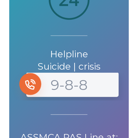
Helpline
Suicide | crisis
9-8-8
ASSMCA PAS Line at: