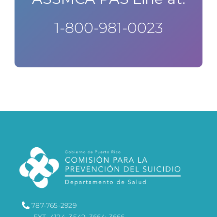
1-800-981-0023​
787-765-2929