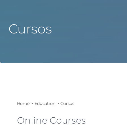
About the Commission
Education
Cursos
Epidemiología
Comunicaciones
Mapas
Collaborations
Home
Education
Cursos
Ayuda 24/7
Online Courses