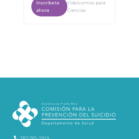
Inscríbete
Fideicomiso para
ahora
Ciencias
787-765-2929