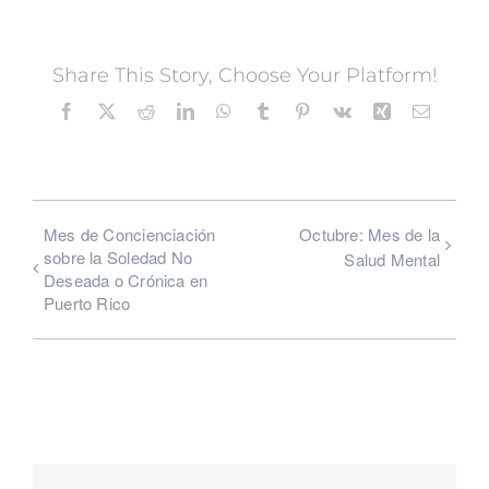
Share This Story, Choose Your Platform!
Facebook
X
Reddit
LinkedIn
WhatsApp
Tumblr
Pinterest
Vk
Xing
Email
Mes de Concienciación
Octubre: Mes de la
sobre la Soledad No
Salud Mental
Deseada o Crónica en
Puerto Rico