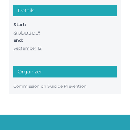
Details
Start:
September 8
End:
September 12
Organizer
Commission on Suicide Prevention