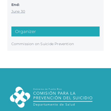
End:
June 30
Organizer
Commission on Suicide Prevention