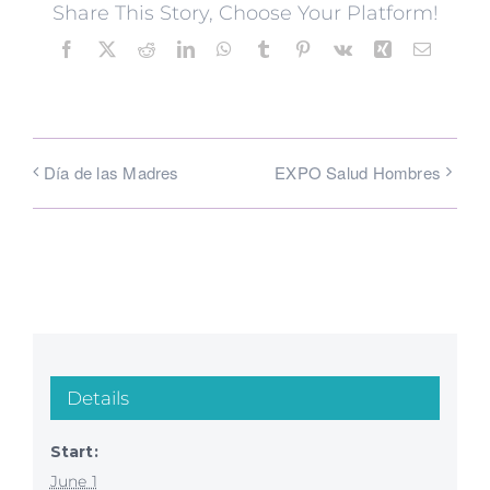
Share This Story, Choose Your Platform!
Facebook
X
Reddit
LinkedIn
WhatsApp
Tumblr
Pinterest
Vk
Xing
Email
Día de las Madres
EXPO Salud Hombres
Details
Start:
June 1