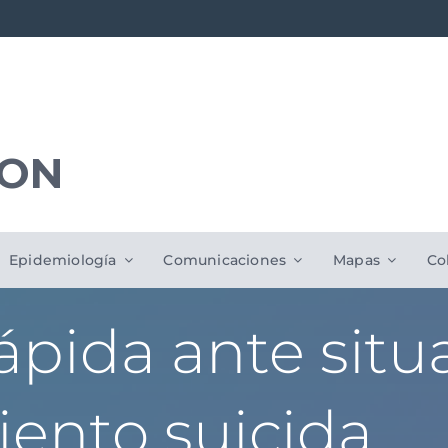
ION
Epidemiología
Comunicaciones
Mapas
Co
ápida ante situ
ento suicida