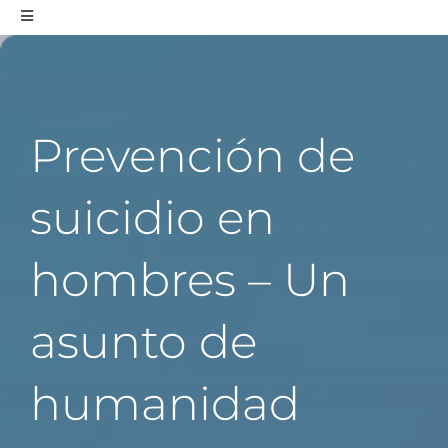
Toggle
Navigation
Sobre la Comisión
Educación
Prevención de
suicidio en
Epidemiología
hombres – Un
Comunicaciones
asunto de
Mapas
humanidad
Colaboraciones