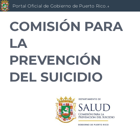
Skip
Portal Oficial de Gobierno de Puerto Rico.↓
to
content
COMISIÓN PARA
LA
PREVENCIÓN
DEL SUICIDIO