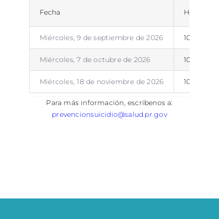
Fecha
Hora
Miércoles, 9 de septiembre de 2026
10:00 am 
Miércoles, 7 de octubre de 2026
10:00 am 
Miércoles, 18 de noviembre de 2026
10:00 am 
Para más información, escríbenos a:
prevencionsuicidio@salud.pr.gov