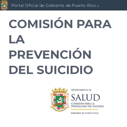
Skip
Portal Oficial de Gobierno de Puerto Rico.↓
to
content
COMISIÓN PARA
LA
PREVENCIÓN
DEL SUICIDIO