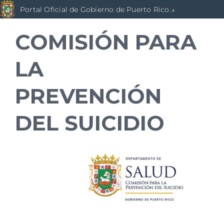
Skip
Portal Oficial de Gobierno de Puerto Rico.↓
to
content
COMISIÓN PARA
LA
PREVENCIÓN
DEL SUICIDIO