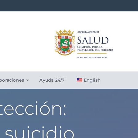
boraciones
Ayuda 24/7
English
tección:
 suicidio