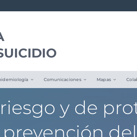
A
SUICIDIO
pidemiología
Comunicaciones
Mapas
Cola
riesgo y de pro
a prevención del